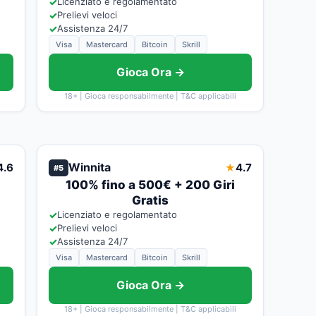
✓
Licenziato e regolamentato
✓
Prelievi veloci
✓
Assistenza 24/7
Visa
Mastercard
Bitcoin
Skrill
Gioca Ora →
18+ | Gioca responsabilmente | T&C applicabili
Winnita
4.6
4.7
★
#5
100% fino a 500€ + 200 Giri
Gratis
✓
Licenziato e regolamentato
✓
Prelievi veloci
✓
Assistenza 24/7
Visa
Mastercard
Bitcoin
Skrill
Gioca Ora →
18+ | Gioca responsabilmente | T&C applicabili