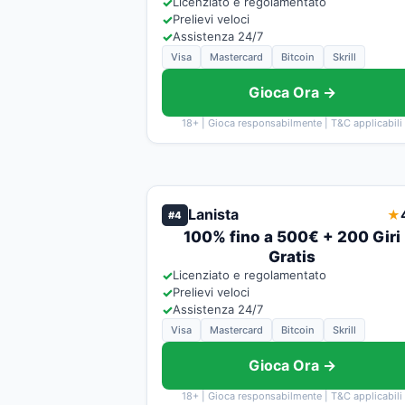
✓
Licenziato e regolamentato
✓
Prelievi veloci
✓
Assistenza 24/7
Visa
Mastercard
Bitcoin
Skrill
Gioca Ora →
18+ | Gioca responsabilmente | T&C applicabili
Lanista
★
#4
100% fino a 500€ + 200 Giri
Gratis
✓
Licenziato e regolamentato
✓
Prelievi veloci
✓
Assistenza 24/7
Visa
Mastercard
Bitcoin
Skrill
Gioca Ora →
18+ | Gioca responsabilmente | T&C applicabili