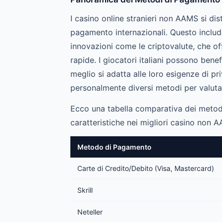
I casino online stranieri non AAMS si di
pagamento internazionali. Questo include
innovazioni come le criptovalute, che o
rapide. I giocatori italiani possono bene
meglio si adatta alle loro esigenze di pr
personalmente diversi metodi per valutar
Ecco una tabella comparativa dei metodi
caratteristiche nei migliori casino non 
Metodo di Pagamento
Carte di Credito/Debito (Visa, Mastercard)
Skrill
Neteller