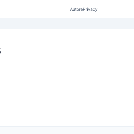
Autore
Privacy
6