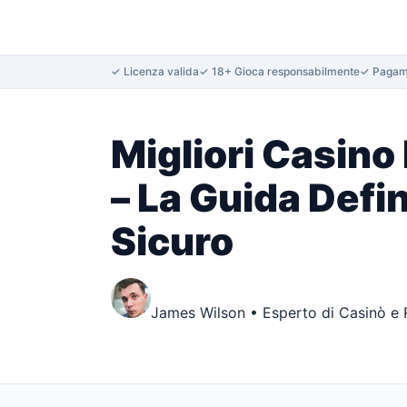
✓ Licenza valida
✓ 18+ Gioca responsabilmente
✓ Pagame
Migliori Casino
– La Guida Defin
Sicuro
James Wilson
•
Esperto di Casinò e 