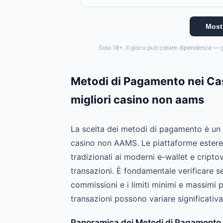
Mostr
Solo 18+. Il gioco può creare dipendenza — 
Metodi di Pagamento nei Ca
migliori casino non aams
La scelta dei metodi di pagamento è un f
casino non AAMS. Le piattaforme estere
tradizionali ai moderni e-wallet e criptov
transazioni. È fondamentale verificare se
commissioni e i limiti minimi e massimi 
transazioni possono variare significativ
Panoramica dei Metodi di Pagamento