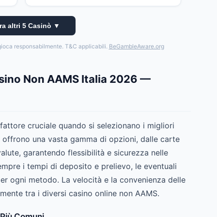
a altri 5 Casinò ▼
gioca responsabilmente. T&C applicabili.
BeGambleAware.org
sino Non AAMS Italia 2026 —
attore cruciale quando si selezionano i migliori
 offrono una vasta gamma di opzioni, dalle carte
alute, garantendo flessibilità e sicurezza nelle
mpre i tempi di deposito e prelievo, le eventuali
per ogni metodo. La velocità e la convenienza delle
amente tra i diversi casino online non AAMS.
 Più Comuni