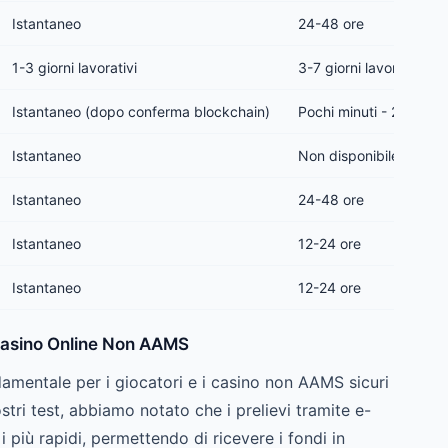
Istantaneo
24-48 ore
1-3 giorni lavorativi
3-7 giorni lavorativi
Istantaneo (dopo conferma blockchain)
Pochi minuti - 24 ore
Istantaneo
Non disponibile per pre
Istantaneo
24-48 ore
Istantaneo
12-24 ore
Istantaneo
12-24 ore
 Casino Online Non AAMS
damentale per i giocatori e i casino non AAMS sicuri
tri test, abbiamo notato che i prelievi tramite e-
 più rapidi, permettendo di ricevere i fondi in